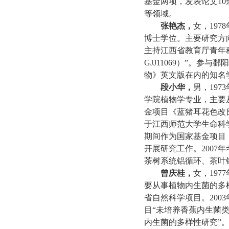
基金两项，发表论文
10
等领域。
张艳杰，
女，
1978
博士学位。主要研究方
主持江西省教育厅青年
GJJ11069
）
”
。参与鄱阳
物》英文版在内的知名
段小华，
男，
1973
学院植物学专业，主要
金项目《蓝猪耳花色改
于江西师范大学生命科
期间作为国家基金项目
开展研究工作。
2007
年
茶树系统铝循环、茶叶
曾庆桂，
女，
1977
要从事植物内生菌的多
省自然科学项目。
2003
目
“
未培养香蕉内生菌
内生菌的多样性研究
”