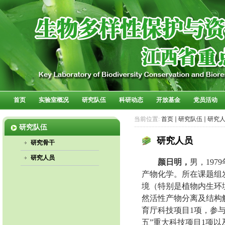
首页
实验室概况
研究队伍
科研动态
开放基金
党员活动
当前位置:
首页
研究队伍
研究
研究队伍
研究人员
研究骨干
研究人员
颜日明，
男，
1979
产物化学。所在课题组
境（特别是植物内生环
然活性产物分离及结构
育厅科技项目
1
项，参
五
”
重大科技项目
1
项以