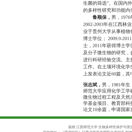
生菌的筛选
”
。在国内
的多样性研究和功能内
鲁顺保，
男，
1976
2002-2003
年在江西林业
业于贵州大学从事植物
博士学位；
2009.9-2011
士，
2011
年获得博士学
及分子微生物的研究，
进行科研经验交流。主
工作。在土壤环境化学
上发表论文近
60
篇，其
张志斌，
男，
1981
年生
师范大学应用化学工学
微生物过程工程及天然
学基金项目、教育部科
论文
10余
篇，申请国家
版权:江西师范大学 生物多样性保护与资源利用