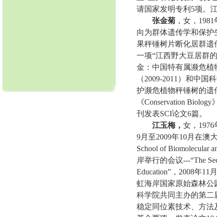
请国家发明专利
5
项。
张金菊
，女，
1981
向为群体遗传学和保护
果秤锤树片断化居群遗
一项
“
江西野大豆居群
金：中国特有属濒危植
（
2009-2011
）和中国科
护濒危植物秤锤树的遗
《
Conservation Biology
刊发表
SCI
论文
6
篇。
江玉梅，
女，
1976
9
月
至
2009
年
10
月在澳
School of Biomolecular a
岸举行的会议
---“The Se
Education”
，
2008
年
11
虹海岸国家原始森林公
科学院共同主办的第二
稳定同位素技术、方法