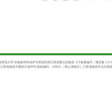
西师范大学 生物多样性保护与资源利用江西省重点实验室 ICP备案编号：赣洪备 2-4-3-20
西省南昌市紫阳大道99号 邮政编码：330022 ［青山湖校区］江西省南昌市北京西路437