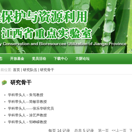
态
开放基金
党员活动
下载中心
方荫论坛
当前位置:
首页
研究队伍
研究骨干
研究骨干
学科带头人－朱笃教授
学科带头人—简敏菲教授
学科带头人——张乐华研究员
学科带头人－涂艺声教授
学科带头人－邹峥嵘教授
每页
14
记录
总共
5
记录
第一页
<<上一页