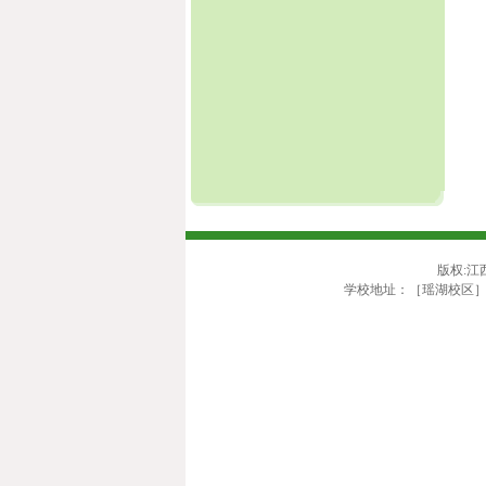
版权:江
学校地址：［瑶湖校区］江