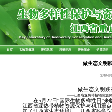
首页
实验室概况
研究队伍
科研动态
开放基金
党员活动
做生态文明
发布时
做生态文明践
——江西省亚热带植物资源
在
5
月
22
日“国际生物多样性日”
江西省亚热带植物资源保护与利用重点
加了江西省生态环境厅、江西省科学院