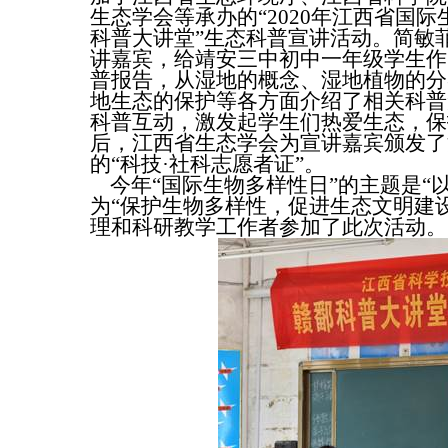
生态学会等承办的“
2020
年江西省国际
科普大讲堂”生态科普宣讲活动。简敏
讲嘉宾，给靖安三中初中一年级学生作
普报告，从湿地的概念、湿地植物的分
地生态的保护等各方面介绍了相关科普
科普互动，激发起学生们热爱生态，保
后，江西省生态学会为宣讲嘉宾颁发了
的“科技·社科志愿者证”。
今年“国际生物多样性日”的主题是
“
为“保护生物多样性，促进生态文明建
理和科研教学工作者参加了此次活动。