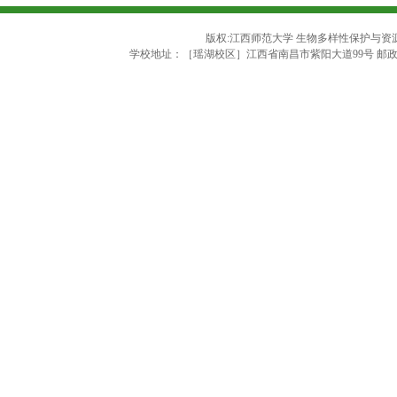
版权:江西师范大学 生物多样性保护与资源利用
学校地址：［瑶湖校区］江西省南昌市紫阳大道99号 邮政编码