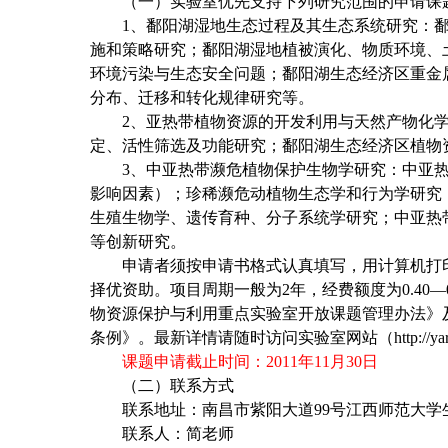
（一）实验室优先支持下列研究范围的申请课
1
、鄱阳湖湿地生态过程及其生态系统研究：
施和策略研究；鄱阳湖湿地植被演化、物质环境、
环境污染与生态安全问题；鄱阳湖生态经济区重金
分布、迁移和转化规律研究等。
2
、亚热带植物资源的开发利用与天然产物化
定、活性筛选及功能研究；鄱阳湖生态经济区植物
3
、中亚热带濒危植物保护生物学研究：中亚
影响因素）；珍稀濒危动植物生态学和行为学研究
生殖生物学、遗传育种、分子系统学研究；中亚热
等创新研究。
申请者须按申请书格式认真填写，用计算机打
择优资助。项目周期一般为
2
年，经费额度为
0.40
—
物资源保护与利用重点实验室开放课题管理办法》
条例》。最新详情请随时访问实验室网站（
http://y
课题申请截止时间：
2011
年
11
月
30
日
（二）联系方式
联系地址：南昌市紫阳大道
99
号江西师范大学
联系人：简老师